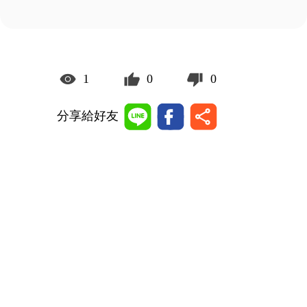
1
0
0
分享給好友