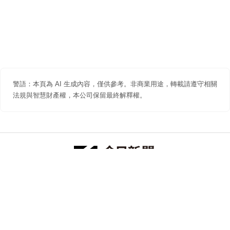
警語：本頁為 AI 生成內容，僅供參考。非商業用途，轉載請遵守相關
法規與智慧財產權，本公司保留最終解釋權。
防詐聲明
著作權聲明
免責聲明
關於我們
隱私權聲明
合作提案
追蹤 NOWNEWS 今日新聞