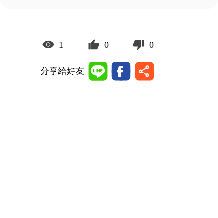
1
0
0
分享給好友