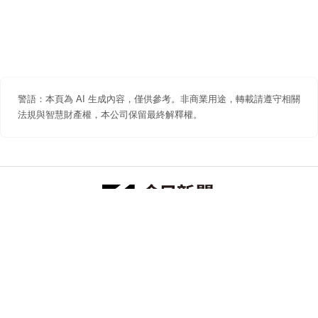
警語：本頁為 AI 生成內容，僅供參考。非商業用途，轉載請遵守相關
法規與智慧財產權，本公司保留最終解釋權。
防詐聲明
著作權聲明
免責聲明
關於我們
隱私權聲明
合作提案
追蹤 NOWNEWS 今日新聞