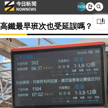
高鐵最早班次也受延誤嗎？