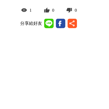
1
0
0
分享給好友