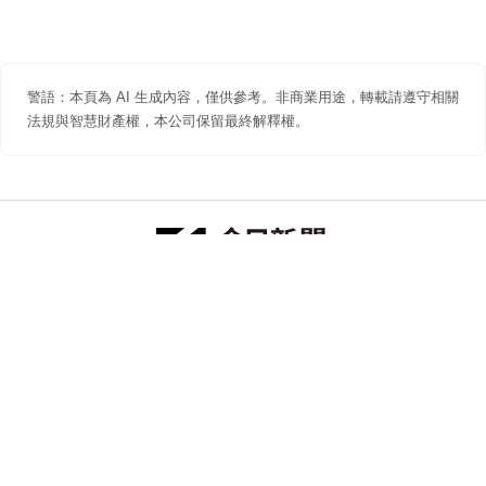
警語：本頁為 AI 生成內容，僅供參考。非商業用途，轉載請遵守相關
法規與智慧財產權，本公司保留最終解釋權。
防詐聲明
著作權聲明
免責聲明
關於我們
隱私權聲明
合作提案
追蹤 NOWNEWS 今日新聞