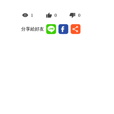
1
0
0
分享給好友