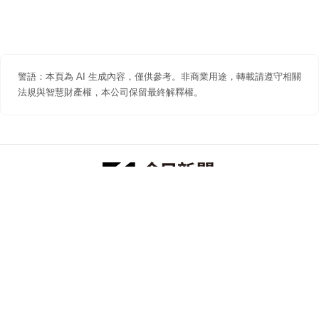
警語：本頁為 AI 生成內容，僅供參考。非商業用途，轉載請遵守相關
法規與智慧財產權，本公司保留最終解釋權。
防詐聲明
著作權聲明
免責聲明
關於我們
隱私權聲明
合作提案
追蹤 NOWNEWS 今日新聞