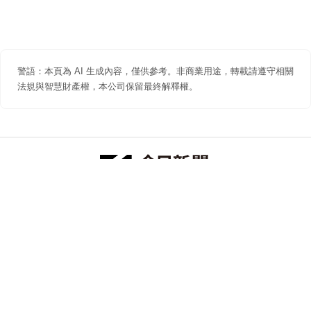
警語：本頁為 AI 生成內容，僅供參考。非商業用途，轉載請遵守相關
法規與智慧財產權，本公司保留最終解釋權。
防詐聲明
著作權聲明
免責聲明
關於我們
隱私權聲明
合作提案
追蹤 NOWNEWS 今日新聞