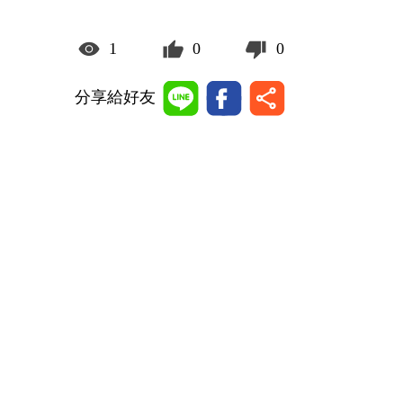
1
0
0
分享給好友