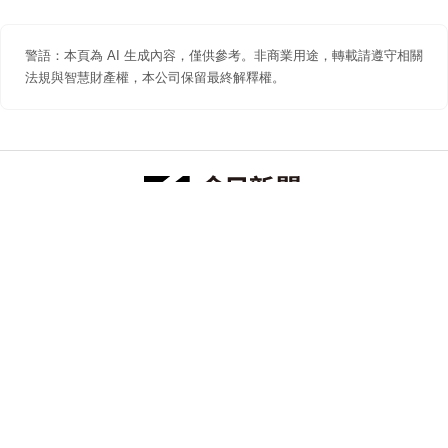
警語：本頁為 AI 生成內容，僅供參考。非商業用途，轉載請遵守相關
法規與智慧財產權，本公司保留最終解釋權。
防詐聲明
著作權聲明
免責聲明
關於我們
隱私權聲明
合作提案
追蹤 NOWNEWS 今日新聞