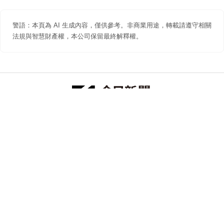
警語：本頁為 AI 生成內容，僅供參考。非商業用途，轉載請遵守相關
法規與智慧財產權，本公司保留最終解釋權。
防詐聲明
著作權聲明
免責聲明
關於我們
隱私權聲明
合作提案
追蹤 NOWNEWS 今日新聞