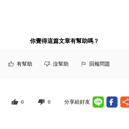
你覺得這篇文章有幫助嗎？
有幫助
沒幫助
回報問題
0
0
分享給好友