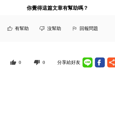
你覺得這篇文章有幫助嗎？
有幫助
沒幫助
回報問題
0
0
分享給好友