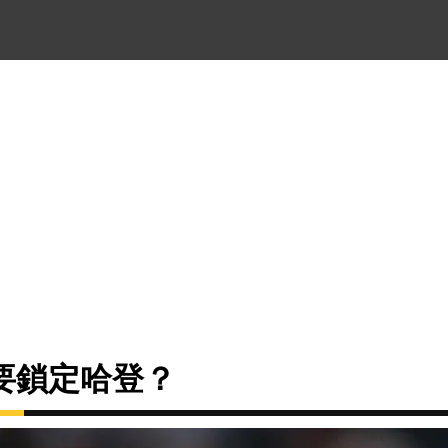
要鎖定哈登？