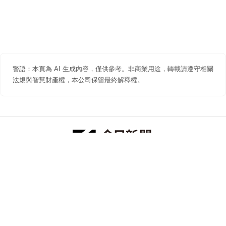
警語：本頁為 AI 生成內容，僅供參考。非商業用途，轉載請遵守相關
法規與智慧財產權，本公司保留最終解釋權。
防詐聲明
著作權聲明
免責聲明
關於我們
隱私權聲明
合作提案
追蹤 NOWNEWS 今日新聞