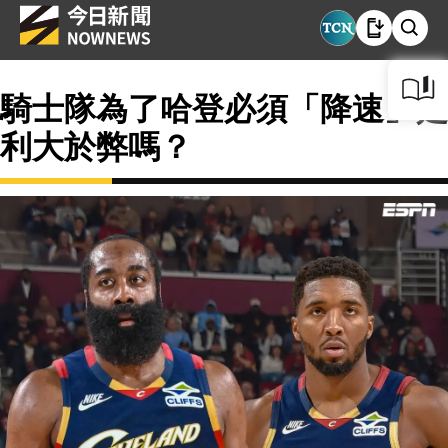
騎士隊為了哈登必須「降速」是
利大於弊嗎？