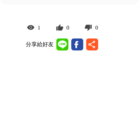
1
0
0
分享給好友