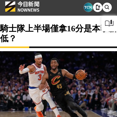
騎士隊上半場僅拿16分是本季新
低？