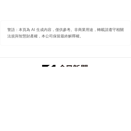
警語：本頁為 AI 生成內容，僅供參考。非商業用途，轉載請遵守相關
法規與智慧財產權，本公司保留最終解釋權。
防詐聲明
著作權聲明
免責聲明
關於我們
隱私權聲明
合作提案
追蹤 NOWNEWS 今日新聞