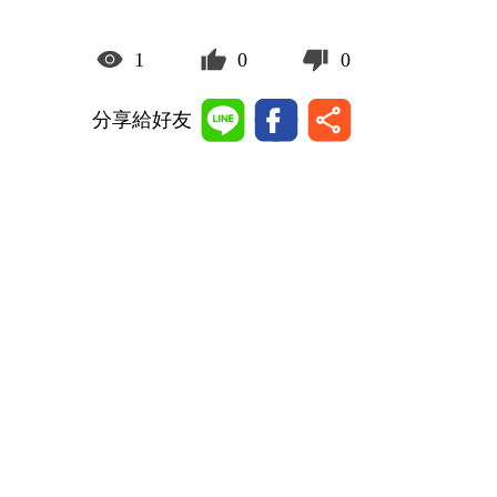
1
0
0
分享給好友