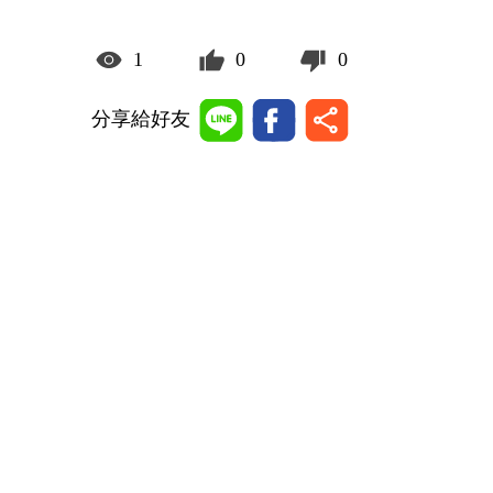
1
0
0
分享給好友