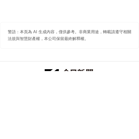
警語：本頁為 AI 生成內容，僅供參考。非商業用途，轉載請遵守相關
法規與智慧財產權，本公司保留最終解釋權。
防詐聲明
著作權聲明
免責聲明
關於我們
隱私權聲明
合作提案
追蹤 NOWNEWS 今日新聞