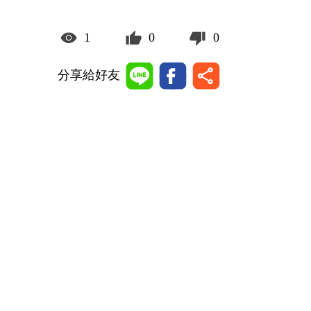
1
0
0
分享給好友