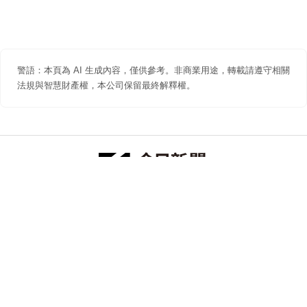
警語：本頁為 AI 生成內容，僅供參考。非商業用途，轉載請遵守相關
法規與智慧財產權，本公司保留最終解釋權。
防詐聲明
著作權聲明
免責聲明
關於我們
隱私權聲明
合作提案
追蹤 NOWNEWS 今日新聞