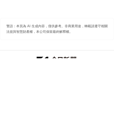
警語：本頁為 AI 生成內容，僅供參考。非商業用途，轉載請遵守相關
法規與智慧財產權，本公司保留最終解釋權。
防詐聲明
著作權聲明
免責聲明
關於我們
隱私權聲明
合作提案
追蹤 NOWNEWS 今日新聞