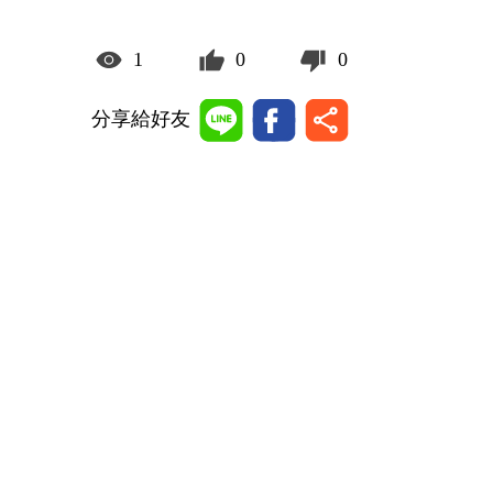
1
0
0
分享給好友