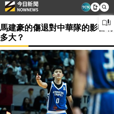
馬建豪的傷退對中華隊的影響有
多大？