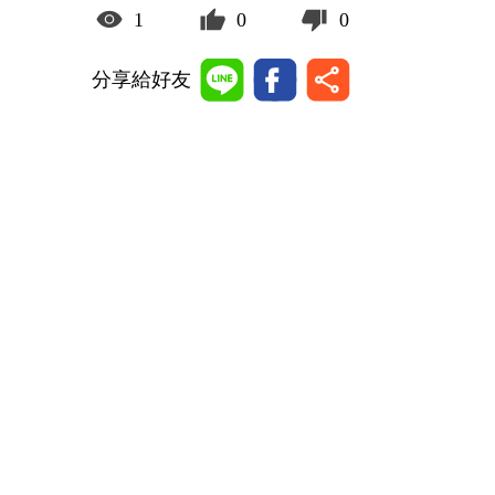
1
0
0
分享給好友