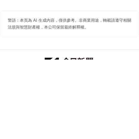
警語：本頁為 AI 生成內容，僅供參考。非商業用途，轉載請遵守相關
法規與智慧財產權，本公司保留最終解釋權。
防詐聲明
著作權聲明
免責聲明
關於我們
隱私權聲明
合作提案
追蹤 NOWNEWS 今日新聞