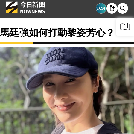
馬廷強如何打動黎姿芳心？