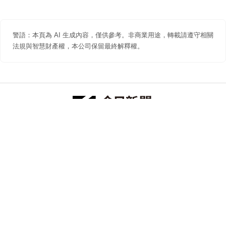
警語：本頁為 AI 生成內容，僅供參考。非商業用途，轉載請遵守相關
法規與智慧財產權，本公司保留最終解釋權。
防詐聲明
著作權聲明
免責聲明
關於我們
隱私權聲明
合作提案
追蹤 NOWNEWS 今日新聞