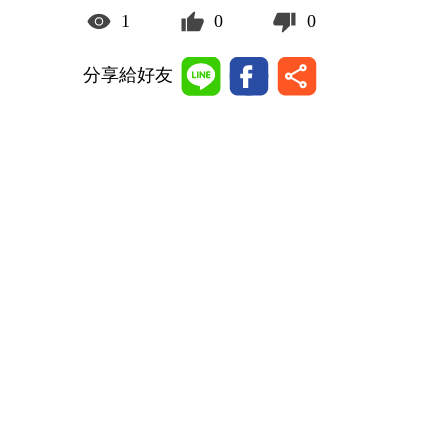
1
0
0
分享給好友