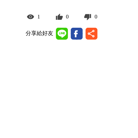
1
0
0
分享給好友