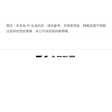
警語：本頁為 AI 生成內容，僅供參考。非商業用途，轉載請遵守相關
法規與智慧財產權，本公司保留最終解釋權。
防詐聲明
著作權聲明
免責聲明
關於我們
隱私權聲明
合作提案
追蹤 NOWNEWS 今日新聞