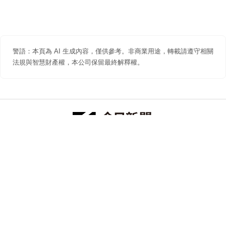
警語：本頁為 AI 生成內容，僅供參考。非商業用途，轉載請遵守相關
法規與智慧財產權，本公司保留最終解釋權。
防詐聲明
著作權聲明
免責聲明
關於我們
隱私權聲明
合作提案
追蹤 NOWNEWS 今日新聞