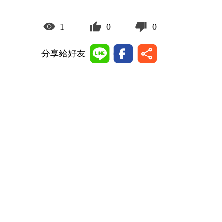
1
0
0
分享給好友