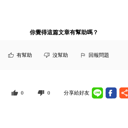
你覺得這篇文章有幫助嗎？
有幫助
沒幫助
回報問題
0
0
分享給好友