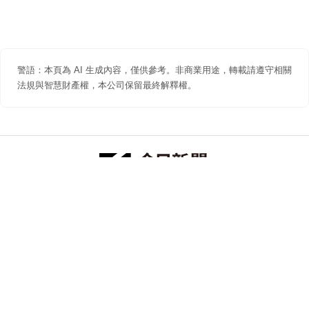
警語：本頁為 AI 生成內容，僅供參考。非商業用途，轉載請遵守相關
法規與智慧財產權，本公司保留最終解釋權。
防詐聲明
著作權聲明
免責聲明
關於我們
隱私權聲明
合作提案
追蹤 NOWNEWS 今日新聞