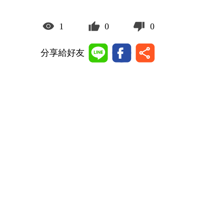
1
0
0
分享給好友