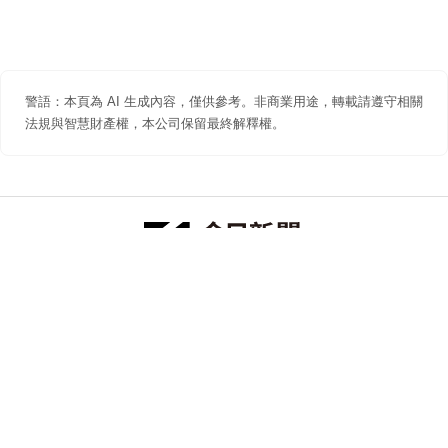
警語：本頁為 AI 生成內容，僅供參考。非商業用途，轉載請遵守相關
法規與智慧財產權，本公司保留最終解釋權。
防詐聲明
著作權聲明
免責聲明
關於我們
隱私權聲明
合作提案
追蹤 NOWNEWS 今日新聞