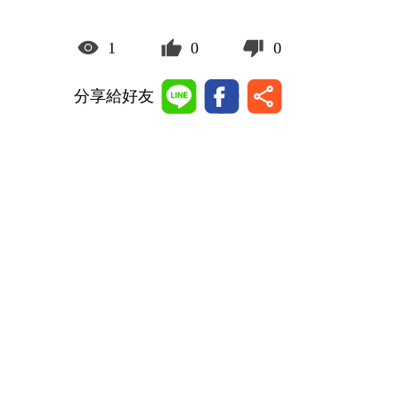
1
0
0
分享給好友