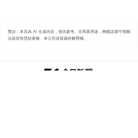
警語：本頁為 AI 生成內容，僅供參考。非商業用途，轉載請遵守相關
法規與智慧財產權，本公司保留最終解釋權。
防詐聲明
著作權聲明
免責聲明
關於我們
隱私權聲明
合作提案
追蹤 NOWNEWS 今日新聞