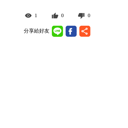
1
0
0
分享給好友