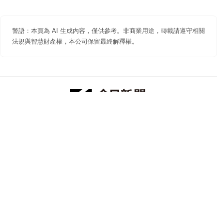
警語：本頁為 AI 生成內容，僅供參考。非商業用途，轉載請遵守相關
法規與智慧財產權，本公司保留最終解釋權。
防詐聲明
著作權聲明
免責聲明
關於我們
隱私權聲明
合作提案
追蹤 NOWNEWS 今日新聞