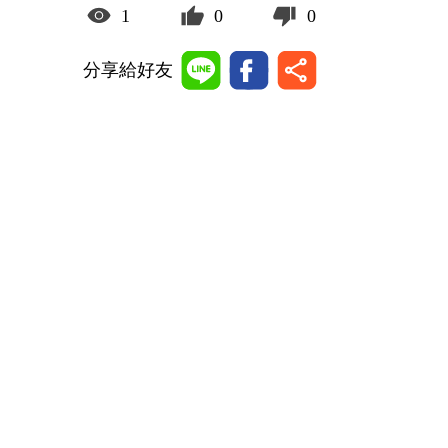
1
0
0
分享給好友