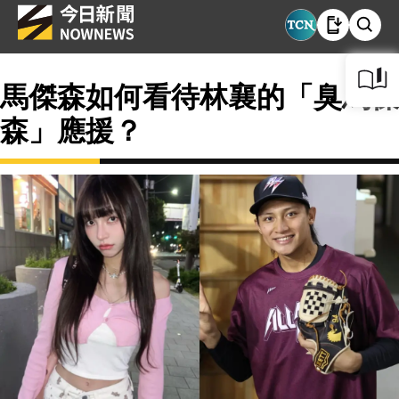
馬傑森如何看待林襄的「臭馬傑
森」應援？