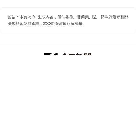
警語：本頁為 AI 生成內容，僅供參考。非商業用途，轉載請遵守相關
法規與智慧財產權，本公司保留最終解釋權。
防詐聲明
著作權聲明
免責聲明
關於我們
隱私權聲明
合作提案
追蹤 NOWNEWS 今日新聞