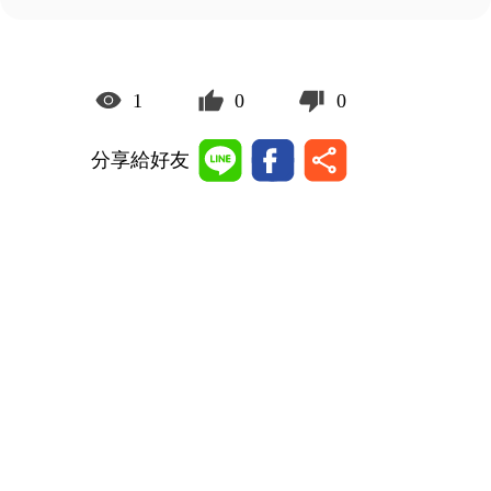
1
0
0
分享給好友