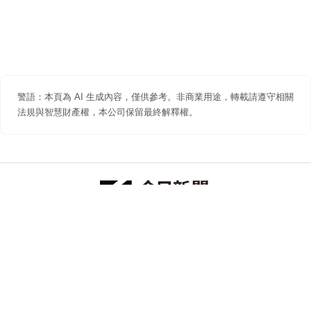
警語：本頁為 AI 生成內容，僅供參考。非商業用途，轉載請遵守相關
法規與智慧財產權，本公司保留最終解釋權。
防詐聲明
著作權聲明
免責聲明
關於我們
隱私權聲明
合作提案
追蹤 NOWNEWS 今日新聞