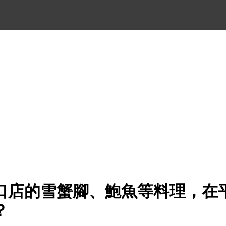
口店的雪蟹腳、鮑魚等料理，在
？