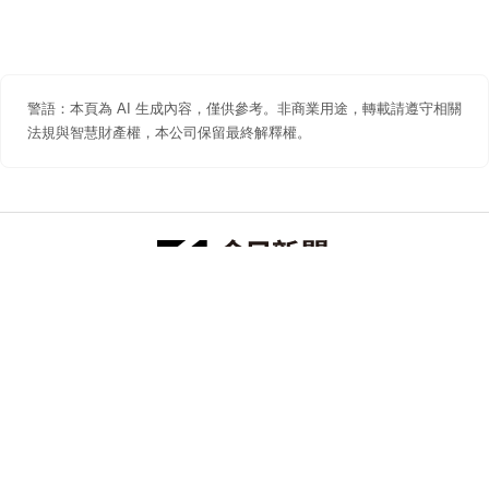
警語：本頁為 AI 生成內容，僅供參考。非商業用途，轉載請遵守相關
法規與智慧財產權，本公司保留最終解釋權。
防詐聲明
著作權聲明
免責聲明
關於我們
隱私權聲明
合作提案
追蹤 NOWNEWS 今日新聞