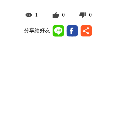
1
0
0
分享給好友