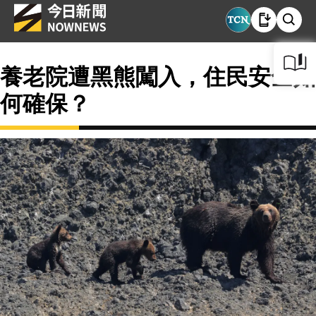
養老院遭黑熊闖入，住民安全如
何確保？