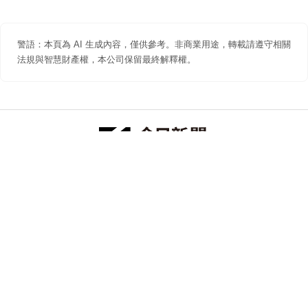
警語：本頁為 AI 生成內容，僅供參考。非商業用途，轉載請遵守相關
法規與智慧財產權，本公司保留最終解釋權。
防詐聲明
著作權聲明
免責聲明
關於我們
隱私權聲明
合作提案
追蹤 NOWNEWS 今日新聞