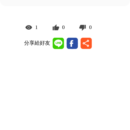
1
0
0
分享給好友