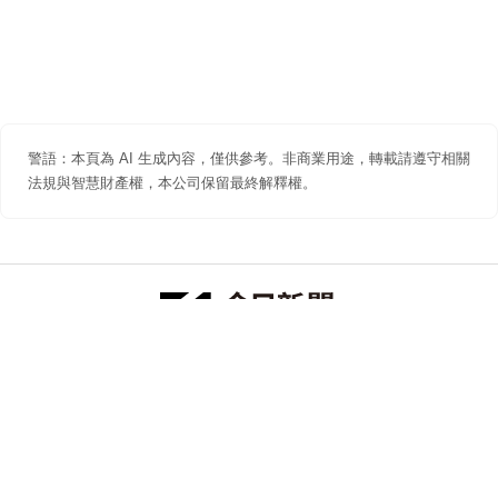
警語：本頁為 AI 生成內容，僅供參考。非商業用途，轉載請遵守相關
法規與智慧財產權，本公司保留最終解釋權。
防詐聲明
著作權聲明
免責聲明
關於我們
隱私權聲明
合作提案
追蹤 NOWNEWS 今日新聞