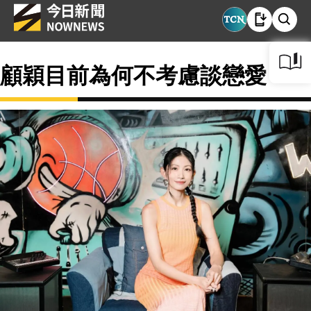
顧穎目前為何不考慮談戀愛？