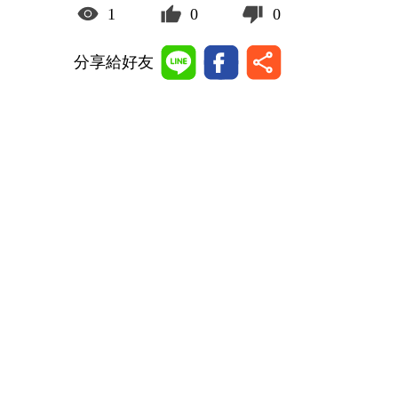
1
0
0
分享給好友