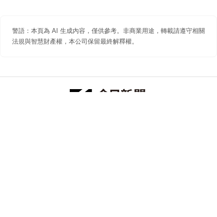
警語：本頁為 AI 生成內容，僅供參考。非商業用途，轉載請遵守相關
法規與智慧財產權，本公司保留最終解釋權。
防詐聲明
著作權聲明
免責聲明
關於我們
隱私權聲明
合作提案
追蹤 NOWNEWS 今日新聞