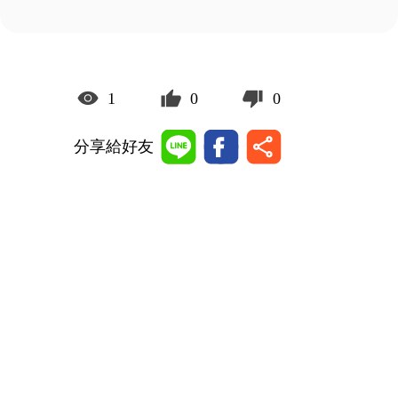
1
0
0
分享給好友