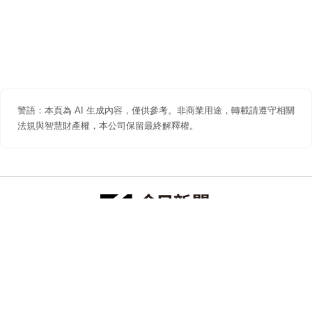
警語：本頁為 AI 生成內容，僅供參考。非商業用途，轉載請遵守相關
法規與智慧財產權，本公司保留最終解釋權。
防詐聲明
著作權聲明
免責聲明
關於我們
隱私權聲明
合作提案
追蹤 NOWNEWS 今日新聞