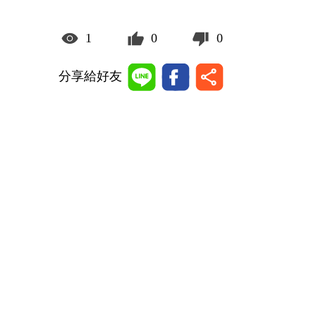
1
0
0
分享給好友