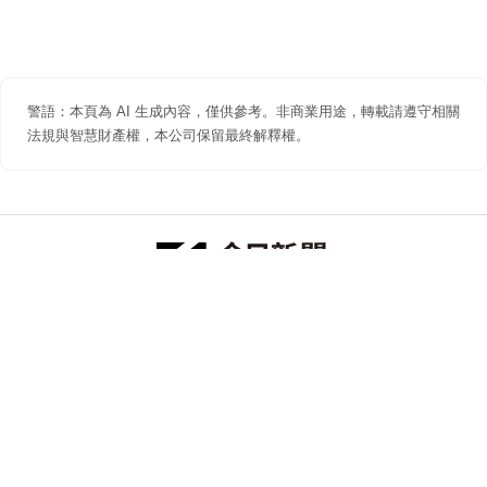
警語：本頁為 AI 生成內容，僅供參考。非商業用途，轉載請遵守相關
法規與智慧財產權，本公司保留最終解釋權。
防詐聲明
著作權聲明
免責聲明
關於我們
隱私權聲明
合作提案
追蹤 NOWNEWS 今日新聞