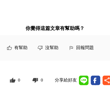
你覺得這篇文章有幫助嗎？
有幫助
沒幫助
回報問題
0
0
分享給好友