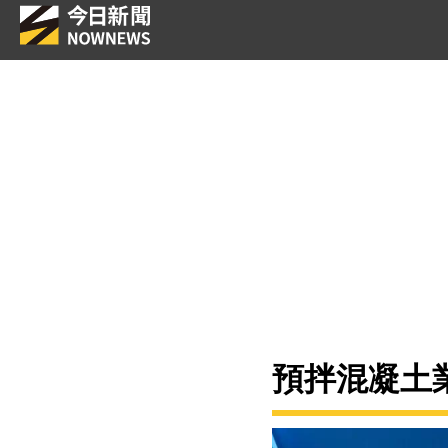
預拌混凝土