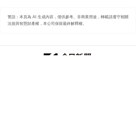
警語：本頁為 AI 生成內容，僅供參考。非商業用途，轉載請遵守相關
法規與智慧財產權，本公司保留最終解釋權。
防詐聲明
著作權聲明
免責聲明
關於我們
隱私權聲明
合作提案
追蹤 NOWNEWS 今日新聞