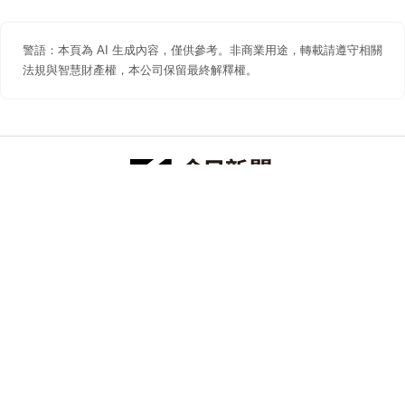
警語：本頁為 AI 生成內容，僅供參考。非商業用途，轉載請遵守相關
法規與智慧財產權，本公司保留最終解釋權。
防詐聲明
著作權聲明
免責聲明
關於我們
隱私權聲明
合作提案
追蹤 NOWNEWS 今日新聞