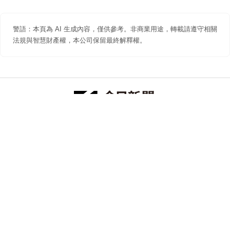
警語：本頁為 AI 生成內容，僅供參考。非商業用途，轉載請遵守相關
法規與智慧財產權，本公司保留最終解釋權。
防詐聲明
著作權聲明
免責聲明
關於我們
隱私權聲明
合作提案
追蹤 NOWNEWS 今日新聞