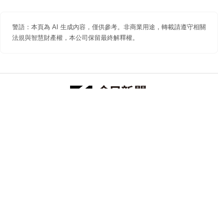
警語：本頁為 AI 生成內容，僅供參考。非商業用途，轉載請遵守相關
法規與智慧財產權，本公司保留最終解釋權。
防詐聲明
著作權聲明
免責聲明
關於我們
隱私權聲明
合作提案
追蹤 NOWNEWS 今日新聞