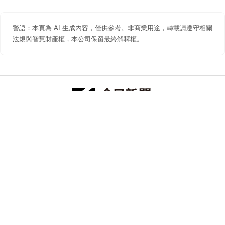
警語：本頁為 AI 生成內容，僅供參考。非商業用途，轉載請遵守相關
法規與智慧財產權，本公司保留最終解釋權。
防詐聲明
著作權聲明
免責聲明
關於我們
隱私權聲明
合作提案
追蹤 NOWNEWS 今日新聞