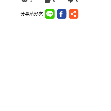
1
0
0
分享給好友