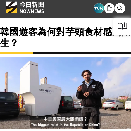
韓國遊客為何對芋頭食材感到陌
生？