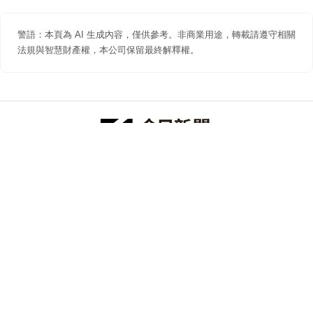
警語：本頁為 AI 生成內容，僅供參考。非商業用途，轉載請遵守相關
法規與智慧財產權，本公司保留最終解釋權。
防詐聲明
著作權聲明
免責聲明
關於我們
隱私權聲明
合作提案
追蹤 NOWNEWS 今日新聞