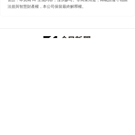
法規與智慧財產權，本公司保留最終解釋權。
防詐聲明
著作權聲明
免責聲明
關於我們
隱私權聲明
合作提案
追蹤 NOWNEWS 今日新聞
© 今日傳媒(股)公司版權所有，非經授權，不許轉載本網站內容 ©
2026 NOWNEWS.com. All Rights Reserved.