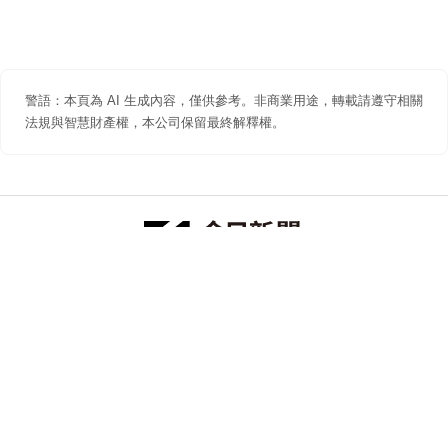
警語：本頁為 AI 生成內容，僅供參考。非商業用途，轉載請遵守相關
法規與智慧財產權，本公司保留最終解釋權。
防詐聲明
著作權聲明
免責聲明
關於我們
隱私權聲明
合作提案
追蹤 NOWNEWS 今日新聞