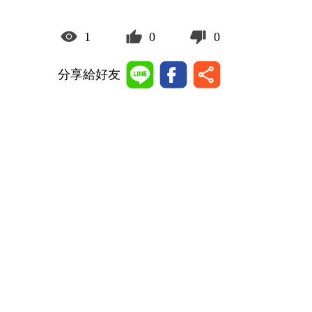
1
0
0
分享給好友