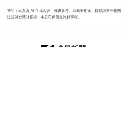
警語：本頁為 AI 生成內容，僅供參考。非商業用途，轉載請遵守相關
法規與智慧財產權，本公司保留最終解釋權。
防詐聲明
著作權聲明
免責聲明
關於我們
隱私權聲明
合作提案
追蹤 NOWNEWS 今日新聞