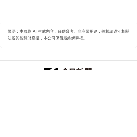
警語：本頁為 AI 生成內容，僅供參考。非商業用途，轉載請遵守相關
法規與智慧財產權，本公司保留最終解釋權。
防詐聲明
著作權聲明
免責聲明
關於我們
隱私權聲明
合作提案
追蹤 NOWNEWS 今日新聞