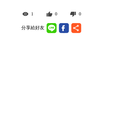
1
0
0
分享給好友