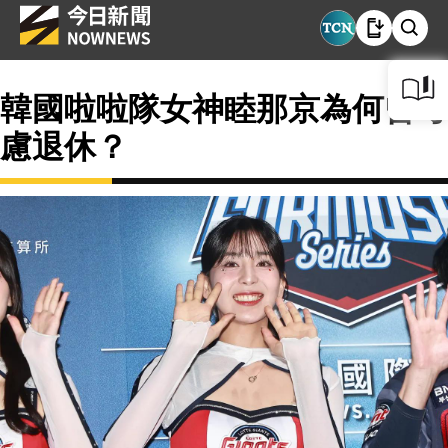
韓國啦啦隊女神睦那京為何曾考
慮退休？