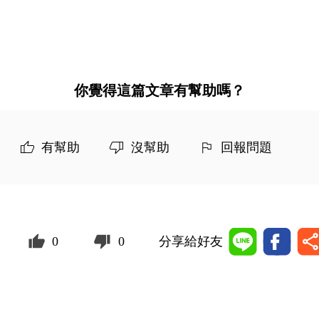
你覺得這篇文章有幫助嗎？
有幫助
沒幫助
回報問題
0
0
分享給好友