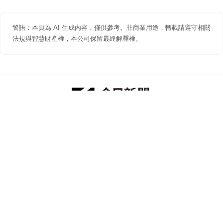
警語：本頁為 AI 生成內容，僅供參考。非商業用途，轉載請遵守相關
法規與智慧財產權，本公司保留最終解釋權。
防詐聲明
著作權聲明
免責聲明
關於我們
隱私權聲明
合作提案
追蹤 NOWNEWS 今日新聞