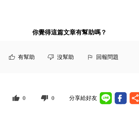
你覺得這篇文章有幫助嗎？
有幫助
沒幫助
回報問題
0
0
分享給好友