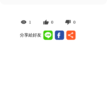
1
0
0
分享給好友