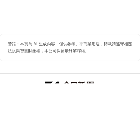
警語：本頁為 AI 生成內容，僅供參考。非商業用途，轉載請遵守相關
法規與智慧財產權，本公司保留最終解釋權。
防詐聲明
著作權聲明
免責聲明
關於我們
隱私權聲明
合作提案
追蹤 NOWNEWS 今日新聞