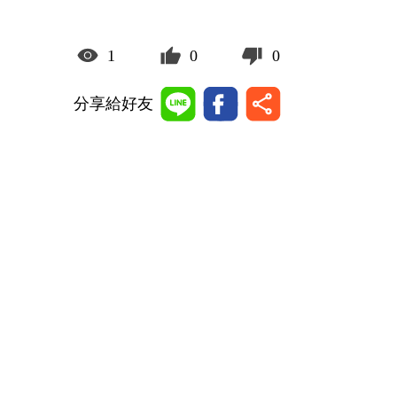
1
0
0
分享給好友