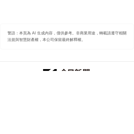
警語：本頁為 AI 生成內容，僅供參考。非商業用途，轉載請遵守相關
法規與智慧財產權，本公司保留最終解釋權。
防詐聲明
著作權聲明
免責聲明
關於我們
隱私權聲明
合作提案
追蹤 NOWNEWS 今日新聞