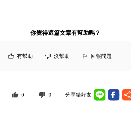
你覺得這篇文章有幫助嗎？
有幫助
沒幫助
回報問題
0
0
分享給好友